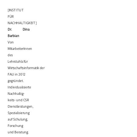
[INSTITUT
FÜR
NACHHALTIGKEIT]
Dr. Dina
Barbian
Von
MitarbeiterInnen
des
Lehrstuhls für
Wirtschaftsinformatik
der
FAU in 2012
gegründet.
Individualisierte
Nachhaltig-
keits- und CSR
Dienstleistungen,
Spezialisierung
auf Schulung,
Forschung
und Beratung.